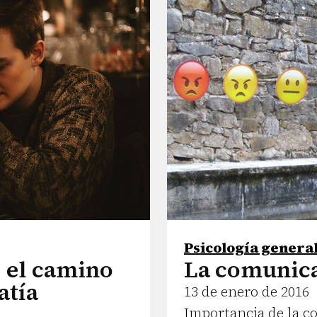
Psicología genera
: el camino
La comunica
atía
13 de enero de 2016
Importancia de la c