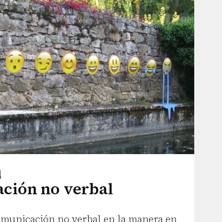
l
ción no verbal
omunicación no verbal en la manera en