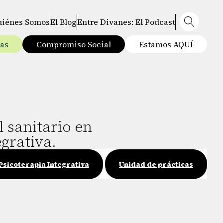
uiénes Somos
El Blog
Entre Divanes: El Podcast
tas
Compromiso Social
Estamos AQUÍ
 sanitario en
grativa.
Psicoterapia Integrativa
Unidad de prácticas