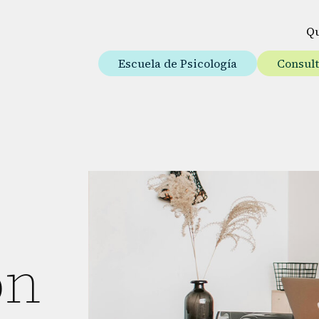
Q
Escuela de Psicología
Consul
ón