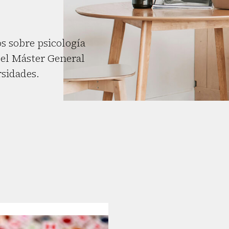
s sobre psicología
el Máster General
rsidades.