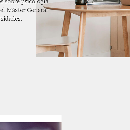
s sobre psicología
el Máster General
rsidades.