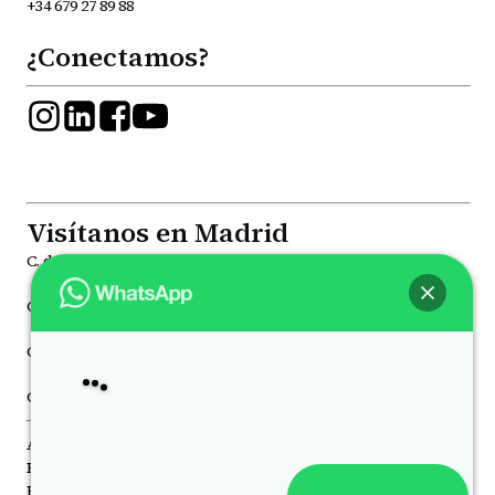
+34 679 27 89 88
¿Conectamos?
Visítanos en Madrid
C. de la Princesa, 81, Moncloa - Aravaca, 28008
C. de Joaquín María López, 41, Chamberí, 28015
C. de Juan Álvarez Mendizábal, 78 Moncloa - Aravaca, 28008
Hola
, bienvenido a
Psicólogos Princesa
C. de Luchana, 21, Chamberí, 28010
Aviso Legal
Política de Privacidad
Política de Cookies