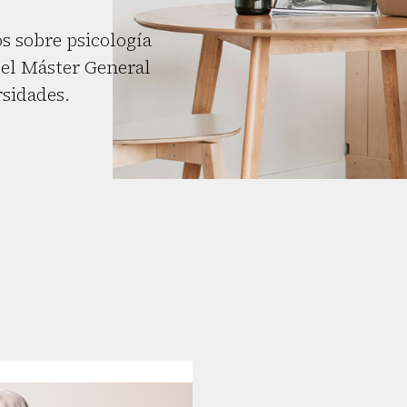
s sobre psicología
el Máster General
rsidades.