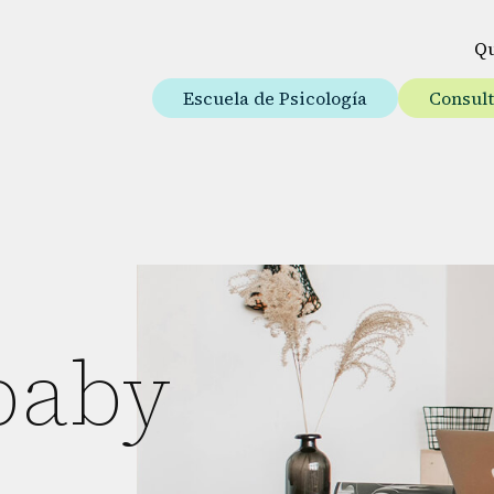
Q
Escuela de Psicología
Consul
baby