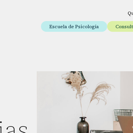
Q
Escuela de Psicología
Consul
ias