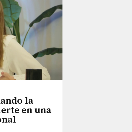
uando la
erte en una
onal