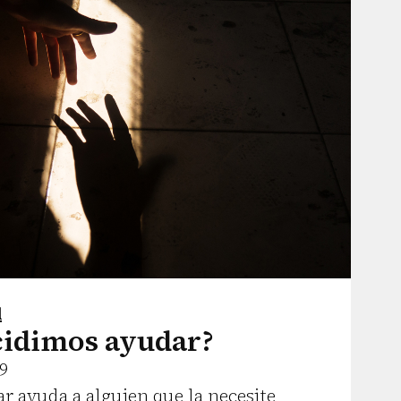
l
cidimos ayudar?
9
ar ayuda a alguien que la necesite