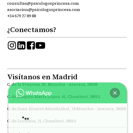
consultas@psicologosprincesa.com
asociacion@psicologosprincesa.com
+34 679 27 89 88
¿Conectamos?
Visítanos en Madrid
C. de la Princesa, 81, Moncloa - Aravaca, 28008
C. de Joaquín María López, 41, Chamberí, 28015
C. de Juan Álvarez Mendizábal, 78 Moncloa - Aravaca, 28008
C. de Luchana, 21, Chamberí, 28010