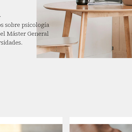
l
s sobre psicología
el Máster General
rsidades.