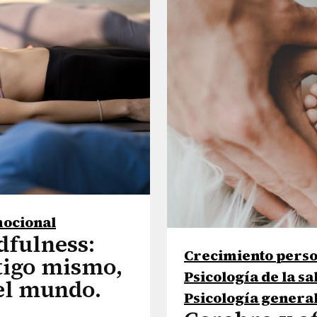
mocional
dfulness:
Crecimiento perso
tigo mismo,
Psicología de la sa
el mundo.
Psicología genera