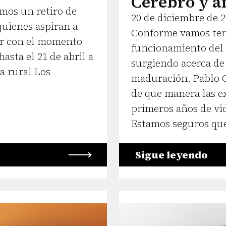
Cerebro y a
amos un retiro de
20 de diciembre de 
uienes aspiran a
Conforme vamos ten
ar con el momento
funcionamiento del
asta el 21 de abril a
surgiendo acerca de 
sa rural Los
maduración. Pablo G
de que manera las e
primeros años de vid
Estamos seguros que 
Sigue leyendo