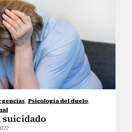
rgencias
,
Psicología del duelo
,
nal
a suicidado
2022