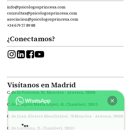
info@psicologosprincesa.com
consultas@psicologosprincesa.com
asociacion@psicologosprincesa.com
+34 679 27 89 88
¿Conectamos?
Visítanos en Madrid
C. de la Princesa, 81, Moncloa - Aravaca, 28008
C. de Joaquín María López, 41, Chamberí, 28015
C. de Juan Álvarez Mendizábal, 78 Moncloa - Aravaca, 28008
Hola
, bienvenido a
Psicólogos Princesa
C. de Luchana, 21, Chamberí, 28010