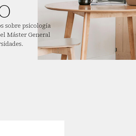
o
s sobre psicología
el Máster General
rsidades.