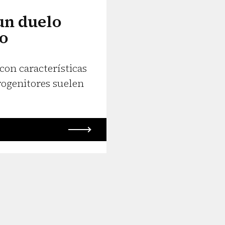
 un duelo
do
con características
rogenitores suelen