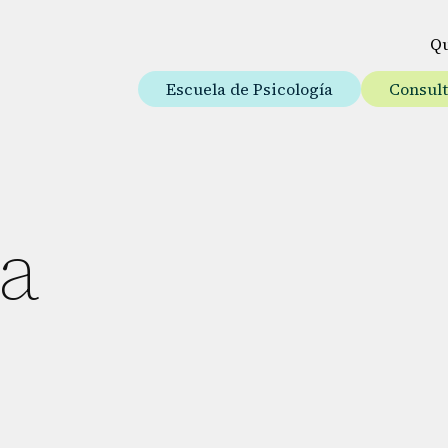
Q
Escuela de Psicología
Consul
a