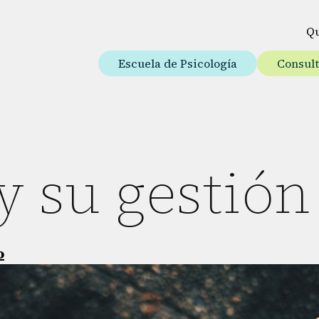
Q
Escuela de Psicología
Consul
y su gestión
o