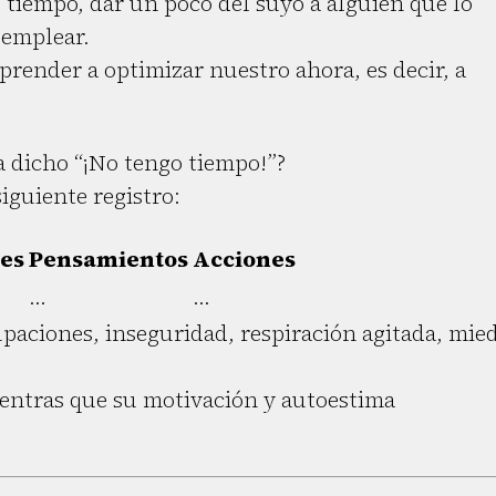
 tiempo, dar un poco del suyo a alguien que lo
 emplear.
prender a optimizar nuestro ahora, es decir, a
 dicho “¡No tengo tiempo!”?
iguiente registro:
es
Pensamientos
Acciones
...
...
aciones, inseguridad, respiración agitada, mie
ientras que su motivación y autoestima