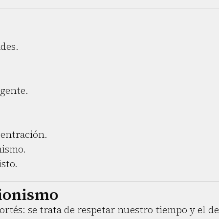
ades.
rgente.
centración.
nismo.
isto.
cionismo
ortés: se trata de respetar nuestro tiempo y el de