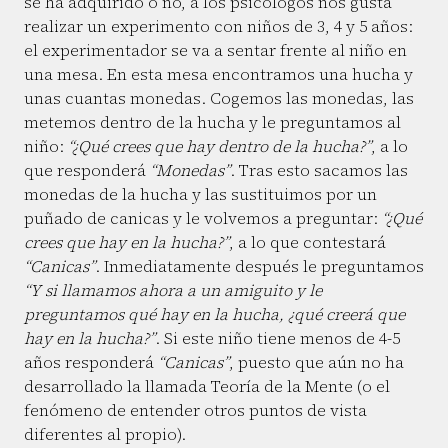
se ha adquirido o no, a los psicólogos nos gusta
realizar un experimento con niños de 3, 4 y 5 años:
el experimentador se va a sentar frente al niño en
una mesa. En esta mesa encontramos una hucha y
unas cuantas monedas. Cogemos las monedas, las
metemos dentro de la hucha y le preguntamos al
niño:
“¿Qué crees que hay dentro de la hucha?”
, a lo
que responderá
“Monedas”
. Tras esto sacamos las
monedas de la hucha y las sustituimos por un
puñado de canicas y le volvemos a preguntar:
“¿Qué
crees que hay en la hucha?”
, a lo que contestará
“Canicas”
. Inmediatamente después le preguntamos
“Y si llamamos ahora a un amiguito y le
preguntamos qué hay en la hucha, ¿qué creerá que
hay en la hucha?”
. Si este niño tiene menos de 4-5
años responderá
“Canicas”
, puesto que aún no ha
desarrollado la llamada Teoría de la Mente (o el
fenómeno de entender otros puntos de vista
diferentes al propio).