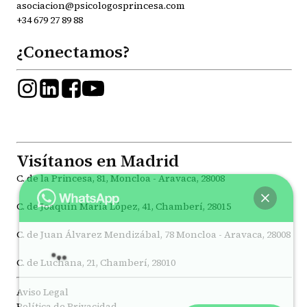
asociacion@psicologosprincesa.com
+34 679 27 89 88
¿Conectamos?
Visítanos en Madrid
C. de la Princesa, 81, Moncloa - Aravaca, 28008
C. de Joaquín María López, 41, Chamberí, 28015
C. de Juan Álvarez Mendizábal, 78 Moncloa - Aravaca, 28008
Hey
, bienvenido a
Psicólogos Princesa
C. de Luchana, 21, Chamberí, 28010
Aviso Legal
Política de Privacidad