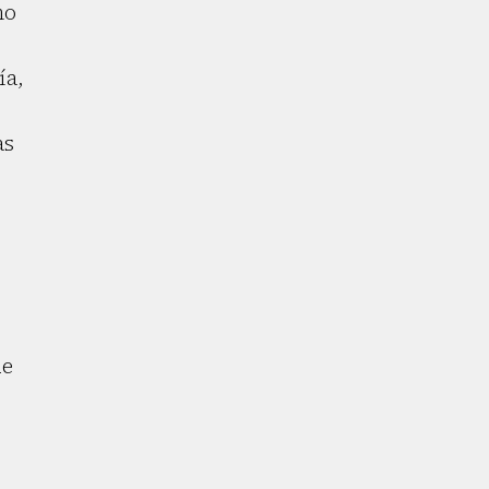
mo
ía,
as
de