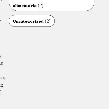
(2)
alimentaria
e
(2)
Uncategorized
s
as
o a
an
í