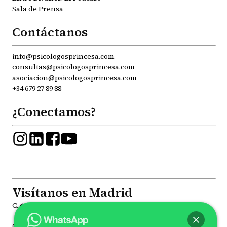
Sala de Prensa
Contáctanos
info@psicologosprincesa.com
consultas@psicologosprincesa.com
asociacion@psicologosprincesa.com
+34 679 27 89 88
¿Conectamos?
Visítanos en Madrid
C. de la Princesa, 81, Moncloa - Aravaca, 28008
C. de Joaquín María López, 41, Chamberí, 28015