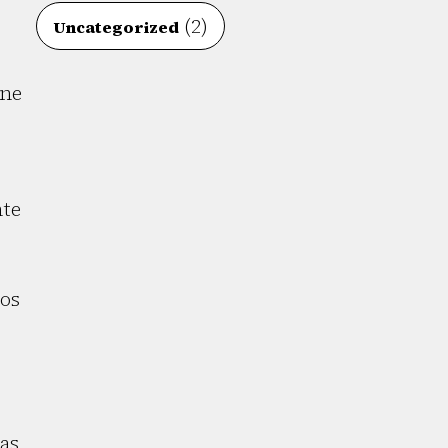
(2)
Uncategorized
one
nte
mos
las