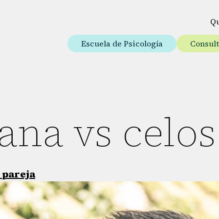
Q
Escuela de Psicología
Consul
ana vs celos
 pareja