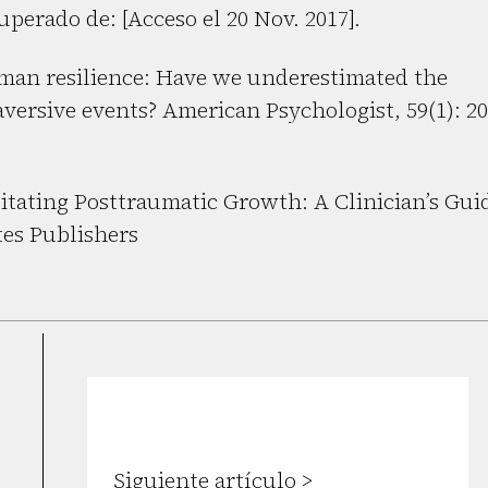
uperado de: [Acceso el 20 Nov. 2017].
man resilience: Have we underestimated the
versive events? American Psychologist, 59(1): 20
ilitating Posttraumatic Growth: A Clinician’s Gui
es Publishers
Siguiente artículo >