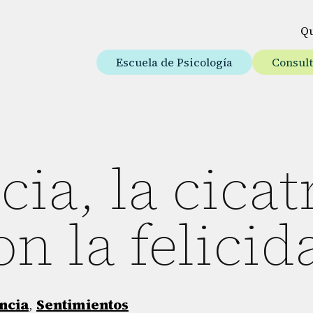
Q
Escuela de Psicología
Consul
cia, la cicat
on la felicid
ncia
,
Sentimientos