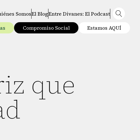
uiénes Somos
El Blog
Entre Divanes: El Podcast
tas
Compromiso Social
Estamos AQUÍ
riz que
ad