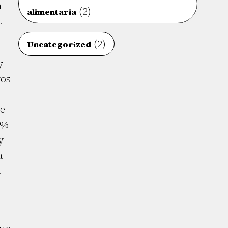
a
(2)
alimentaria
.
(2)
Uncategorized
y
ros
de
0%
y
a
.