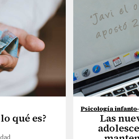
Psicología infanto
lo qué es?
Las nuev
adolesce
manten
idad