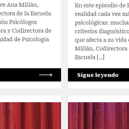
tre Ana Millán,
En este episodio de
ectora de la Escuela
realidad cada vez má
ción Psicólogos
psicológicas: mucha
ra y Codirectora de
criterios diagnóstic
nidad de Psicología
que afecta a su vida
Millán, Codirectora 
Escuela […]
Sigue leyendo