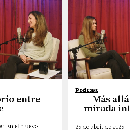
Podcast
brio entre
Más allá
e
mirada in
te? En el nuevo
25 de abril de 2025