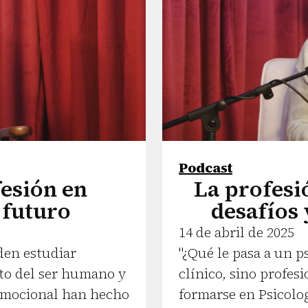
Podcast
fesión en
La profesió
 futuro
desafíos
14 de abril de 2025
den estudiar
"¿Qué le pasa a un p
nto del ser humano y
clínico, sino profes
 emocional han hecho
formarse en Psicolo