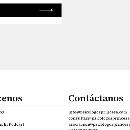
cenos
Contáctanos
os
info@psicologosprincesa.com
consultas@psicologosprincesa
: El Podcast
asociacion@psicologosprinces