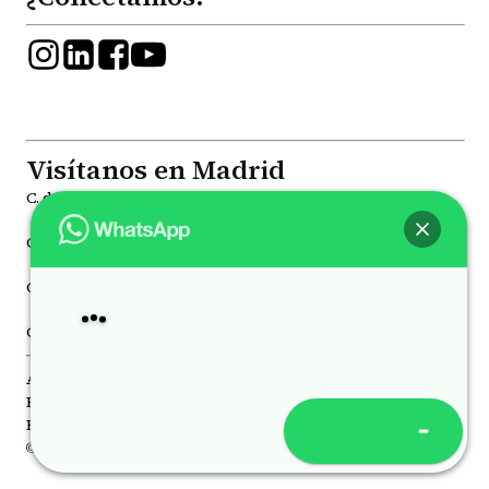
Visítanos en Madrid
C. de la Princesa, 81, Moncloa - Aravaca, 28008
C. de Joaquín María López, 41, Chamberí, 28015
C. de Juan Álvarez Mendizábal, 78 Moncloa - Aravaca, 28008
Hey
, bienvenido a
Psicólogos Princesa
C. de Luchana, 21, Chamberí, 28010
Aviso Legal
Política de Privacidad
Política de Cookies
Abrir chat
© 2026 Todos los derechos reservados