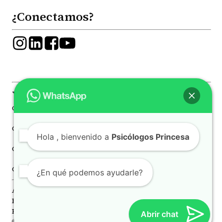
¿Conectamos?
Visítanos en Madrid
C. de la Princesa, 81, Moncloa - Aravaca, 28008
C. de Joaquín María López, 41, Chamberí, 28015
Hola
, bienvenido a
Psicólogos Princesa
C. de Juan Álvarez Mendizábal, 78 Moncloa - Aravaca, 28008
C. de Luchana, 21, Chamberí, 28010
¿En qué podemos ayudarle?
Aviso Legal
Política de Privacidad
Política de Cookies
Abrir chat
© 2026 Todos los derechos reservados