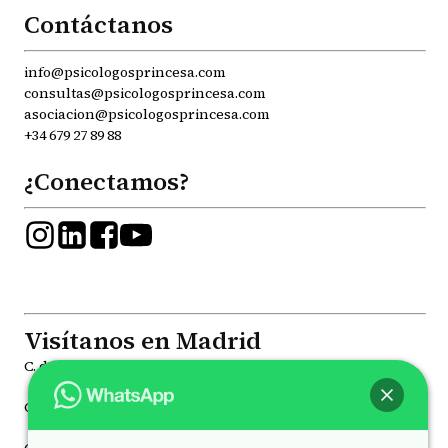
Contáctanos
info@psicologosprincesa.com
consultas@psicologosprincesa.com
asociacion@psicologosprincesa.com
+34 679 27 89 88
¿Conectamos?
Visítanos en Madrid
C. de la Princesa, 81, Moncloa - Aravaca, 28008
C. de Joaquín María López, 41, Chamberí, 28015