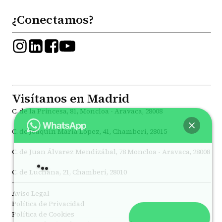
¿Conectamos?
Visítanos en Madrid
C. de la Princesa, 81, Moncloa - Aravaca, 28008
C. de Joaquín María López, 41, Chamberí, 28015
C. de Juan Álvarez Mendizábal, 78 Moncloa - Aravaca, 28008
Hey
, bienvenido a
Psicólogos Princesa
C. de Luchana, 21, Chamberí, 28010
Aviso Legal
Política de Privacidad
Política de Cookies
Abrir chat