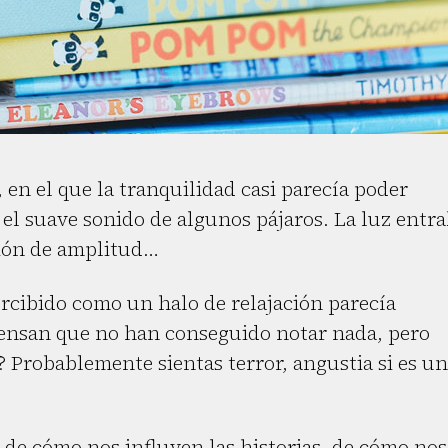
 en el que la tranquilidad casi parecía poder
 el suave sonido de algunos pájaros. La luz entr
ión de amplitud…
rcibido como un halo de relajación parecía
piensan que no han conseguido notar nada, pero
? Probablemente sientas terror, angustia si es u
 de cómo nos influyen las historias, de cómo nos