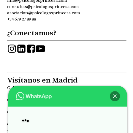
info@psicologosprincesa.com
consultas@psicologosprincesa.com
asociacion@psicologosprincesa.com
+34 679 27 89 88
¿Conectamos?
Visítanos en Madrid
C. de la Princesa, 81, Moncloa - Aravaca, 28008
C. de Joaquín María López, 41, Chamberí, 28015
C. de Juan Álvarez Mendizábal, 78 Moncloa - Aravaca, 28008
Hey
, bienvenido a
Psicólogos Princesa
C. de Luchana, 21, Chamberí, 28010