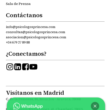
Sala de Prensa
Contáctanos
info@psicologosprincesa.com
consultas@psicologosprincesa.com
asociacion@psicologosprincesa.com
+34 679 27 89 88
¿Conectamos?
Visítanos en Madrid
C. de la Princesa, 81, Moncloa - Aravaca, 28008
C. de Joaquín María López, 41, Chamberí, 28015