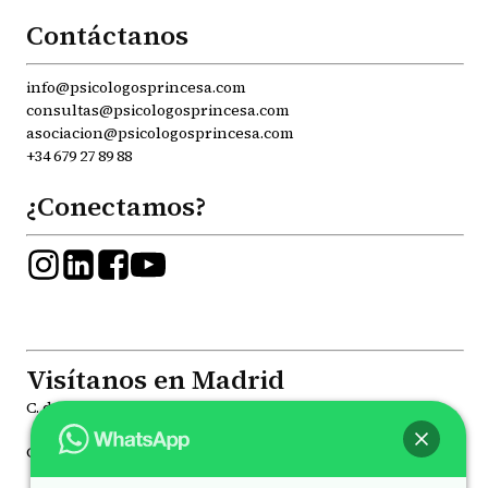
Contáctanos
info@psicologosprincesa.com
consultas@psicologosprincesa.com
asociacion@psicologosprincesa.com
+34 679 27 89 88
¿Conectamos?
Visítanos en Madrid
C. de la Princesa, 81, Moncloa - Aravaca, 28008
C. de Joaquín María López, 41, Chamberí, 28015