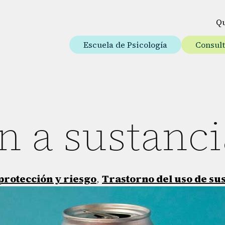
Q
Escuela de Psicología
Consul
n a sustanci
protección y riesgo
,
Trastorno del uso de su