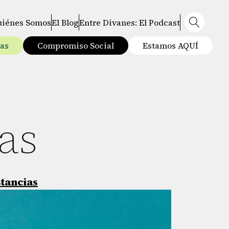
uiénes Somos
El Blog
Entre Divanes: El Podcast
tas
Compromiso Social
Estamos AQUÍ
as
stancias