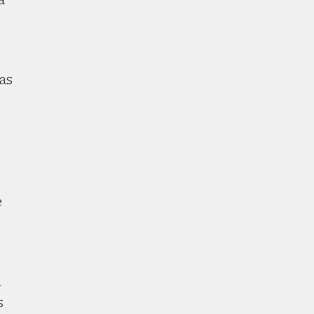
as
e
i
s