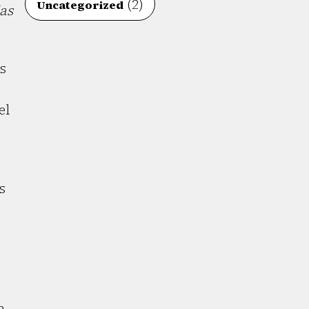
(2)
Uncategorized
as
s
el
s
a