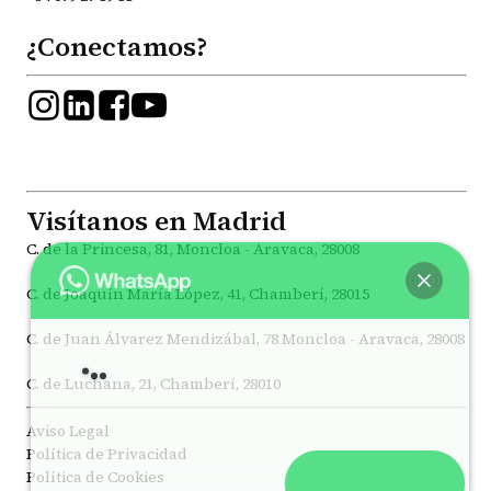
¿Conectamos?
Visítanos en Madrid
C. de la Princesa, 81, Moncloa - Aravaca, 28008
C. de Joaquín María López, 41, Chamberí, 28015
C. de Juan Álvarez Mendizábal, 78 Moncloa - Aravaca, 28008
Hola
, bienvenido a
Psicólogos Princesa
C. de Luchana, 21, Chamberí, 28010
Aviso Legal
Política de Privacidad
Política de Cookies
Abrir chat