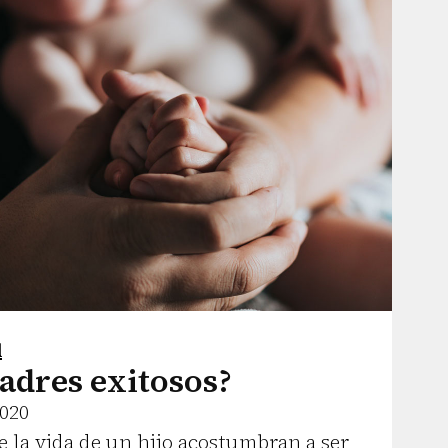
l
adres exitosos?
2020
e la vida de un hijo acostumbran a ser