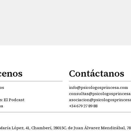
cenos
Contáctanos
os
info@psicologosprincesa.com
consultas@psicologosprincesa
: El Podcast
asociacion@psicologosprinces
sa
+34 679 27 89 88
María López, 41, Chamberí, 28015
C. de Juan Álvarez Mendizábal, 78