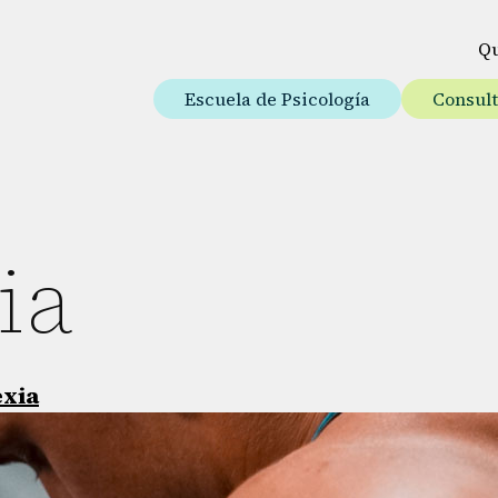
Q
Escuela de Psicología
Consul
ia
exia