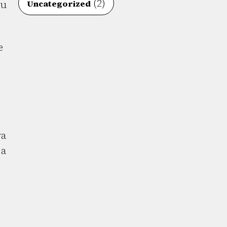
(2)
su
Uncategorized
e
va
 a