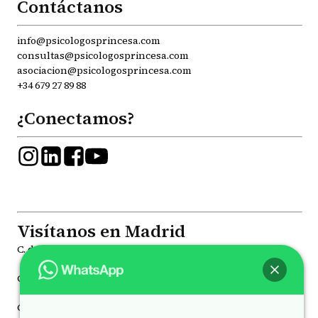
Contáctanos
info@psicologosprincesa.com
consultas@psicologosprincesa.com
asociacion@psicologosprincesa.com
+34 679 27 89 88
¿Conectamos?
Visítanos en Madrid
C. de la Princesa, 81, Moncloa - Aravaca, 28008
C. de Joaquín María López, 41, Chamberí, 28015
C. de Juan Álvarez Mendizábal, 78 Moncloa - Aravaca, 28008