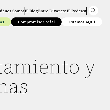
uiénes Somos
El Blog
Entre Divanes: El Podcast
tas
Compromiso Social
Estamos AQUÍ
tamiento y
mas