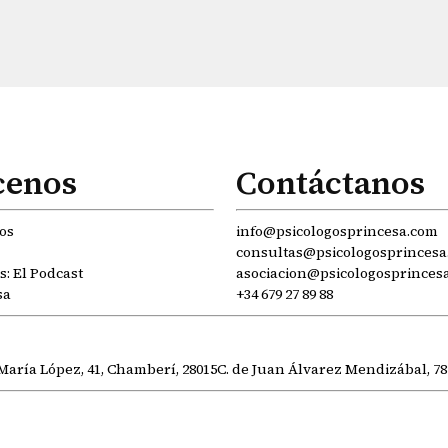
cenos
Contáctanos
os
info@psicologosprincesa.com
consultas@psicologosprincesa
: El Podcast
asociacion@psicologosprinces
sa
+34 679 27 89 88
María López, 41, Chamberí, 28015
C. de Juan Álvarez Mendizábal, 78