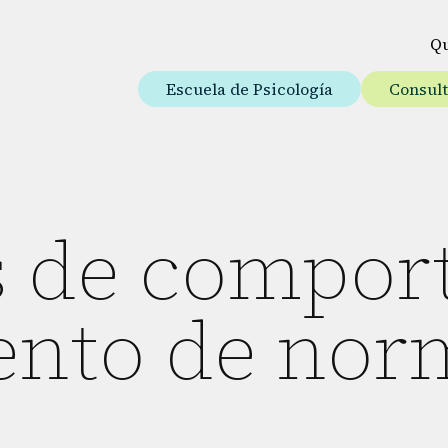
Q
Escuela de Psicología
Consul
 de compor
nto de nor