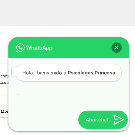
¿Conectamos?
Hola
, bienvenido a
Psicólogos Princesa
.com
a.com
¿En qué podemos ayudarle?
 Moncloa - Aravaca, 28008
C. de Luchana, 21, Chamberí, 28010
Abrir chat
Aviso Legal
Política de Privacidad
Política de Cookies