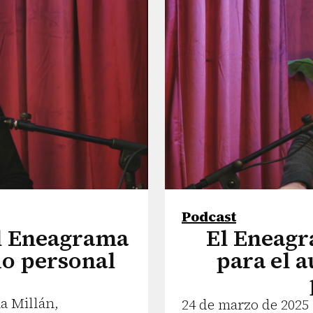
Podcast
El Eneagrama
El Eneagr
io personal
para el 
na Millán,
24 de marzo de 2025