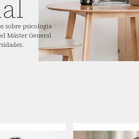
al
s sobre psicología
el Máster General
rsidades.