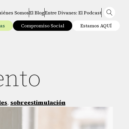
uiénes Somos
El Blog
Entre Divanes: El Podcast
tas
Compromiso Social
Estamos AQUÍ
ento
les
,
sobreestimulación