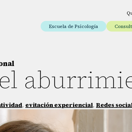
Q
Escuela de Psicología
Consul
onal
del aburrimi
tividad
,
evitación experiencial
,
Redes socia