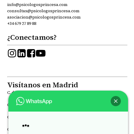
info@psicologosprincesa.com
consultas@psicologosprincesa.com
asociacion@psicologosprincesa.com
+34 679 27 89 88
¿Conectamos?
Visítanos en Madrid
C. de la Princesa, 81, Moncloa - Aravaca, 28008
C. de Joaquín María López, 41, Chamberí, 28015
C. de Juan Álvarez Mendizábal, 78 Moncloa - Aravaca, 28008
Hey
, bienvenido a
Psicólogos Princesa
C. de Luchana, 21, Chamberí, 28010