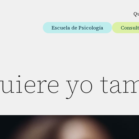
Q
Escuela de Psicología
Consul
quiere yo ta