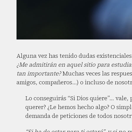
Alguna vez has tenido dudas existenciales
¿Me admitirán en aquel sitio para estudi
tan importante?
Muchas veces las respuest
amigos, compañeros…) o incluso de nosotr
Lo conseguirás “Si Dios quiere”… vale, p
querer? ¿Le hemos hecho algo? O simpl
demanda de peticiones de todos nosotr
“Si ha de estar para ti estará”, y si no 