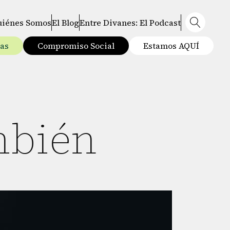
uiénes Somos
El Blog
Entre Divanes: El Podcast
tas
Compromiso Social
Estamos AQUÍ
mbién