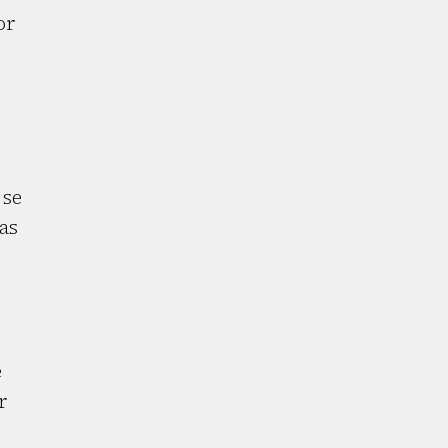
or
o
 se
as
e
r