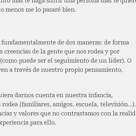
anto más te haga sufrir una persona más te quier
lo menos me lo pasaré bien.
as fundamentalmente de dos maneras: de forma
las creencias de la gente que nos rodea y por
 (como puede ser el seguimiento de un líder). O
yen a través de nuestro propio pensamiento,
uiera darnos cuenta en nuestra infancia,
odea (familiares, amigos, escuela, televisión…).
cias y valores que no contrastamos con la reali
periencia para ello.