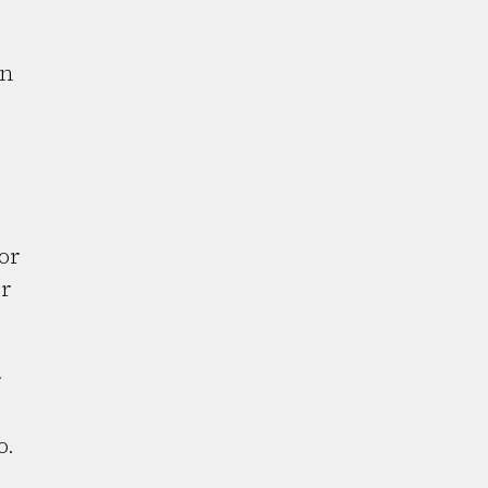
en
or
er
r
o.