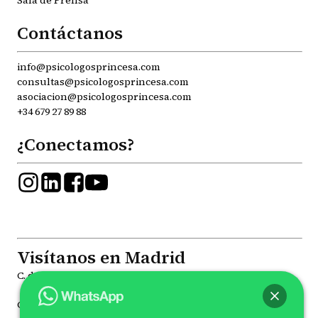
Sala de Prensa
Contáctanos
info@psicologosprincesa.com
consultas@psicologosprincesa.com
asociacion@psicologosprincesa.com
+34 679 27 89 88
¿Conectamos?
Visítanos en Madrid
C. de la Princesa, 81, Moncloa - Aravaca, 28008
C. de Joaquín María López, 41, Chamberí, 28015