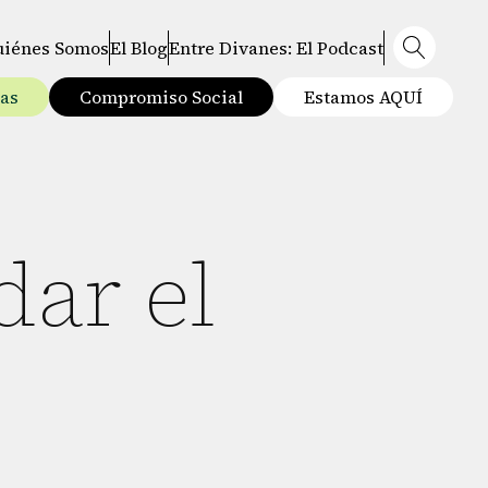
uiénes Somos
El Blog
Entre Divanes: El Podcast
tas
Compromiso Social
Estamos AQUÍ
dar el