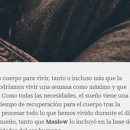
 cuerpo para vivir, tanto o incluso más que la
 podríamos vivir una semana como máximo y que
. Como todas las necesidades, el sueño tiene una
iempo de recuperación para el cuerpo tras la
, procesar todo lo que hemos vivido durante el dí
 sueño, tanto que
Maslow
lo incluyó en la base d