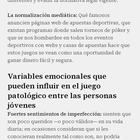
diferentes y evadir la normativa legal vigente.
La normalización mediática:
Qué famosos
anuncien páginas web de apuestas deportivas, que
existan programas donde salen torneos de póker y
que se nos bombardee en todos los eventos
deportivos con webs y casas de apuestas hace que
estos juegos se vean como una oportunidad de
ganar dinero fácil y segura.
Variables emocionales que
pueden influir en el juego
patológico entre las personas
jóvenes
Fuertes sentimientos de imperfección:
sienten que
son poco queridos —o poco válidos— en su vida
diaria; en ocasiones consideran que si les
conocieran realmente tal como son, no podría