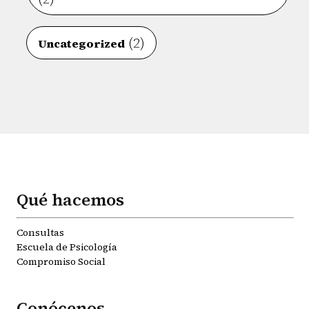
(2)
Uncategorized
Qué hacemos
Consultas
Escuela de Psicología
Compromiso Social
Conócenos