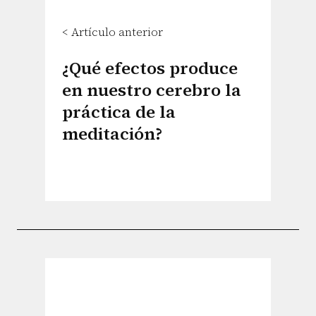
< Artículo anterior
¿Qué efectos produce
en nuestro cerebro la
práctica de la
meditación?