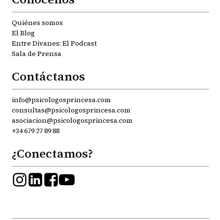
Quiénes somos
El Blog
Entre Divanes: El Podcast
Sala de Prensa
Contáctanos
info@psicologosprincesa.com
consultas@psicologosprincesa.com
asociacion@psicologosprincesa.com
+34 679 27 89 88
¿Conectamos?