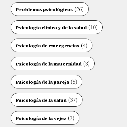
(26)
Problemas psicológicos
(10)
Psicología clínica y de la salud
(4)
Psicología de emergencias
(3)
Psicología de la maternidad
(5)
Psicología de la pareja
(37)
Psicología de la salud
(7)
Psicología de la vejez