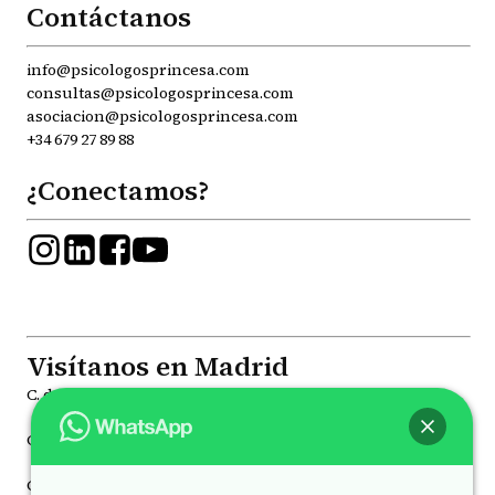
Contáctanos
info@psicologosprincesa.com
consultas@psicologosprincesa.com
asociacion@psicologosprincesa.com
+34 679 27 89 88
¿Conectamos?
Visítanos en Madrid
C. de la Princesa, 81, Moncloa - Aravaca, 28008
C. de Joaquín María López, 41, Chamberí, 28015
C. de Juan Álvarez Mendizábal, 78 Moncloa - Aravaca, 28008