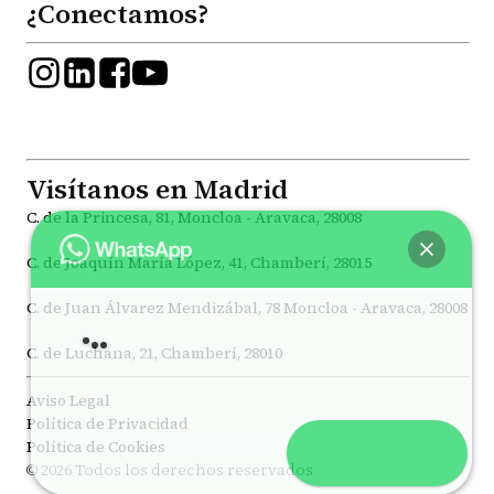
¿Conectamos?
Visítanos en Madrid
C. de la Princesa, 81, Moncloa - Aravaca, 28008
C. de Joaquín María López, 41, Chamberí, 28015
C. de Juan Álvarez Mendizábal, 78 Moncloa - Aravaca, 28008
C. de Luchana, 21, Chamberí, 28010
Aviso Legal
Política de Privacidad
Política de Cookies
Abrir chat
© 2026 Todos los derechos reservados