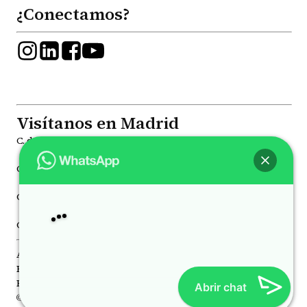
¿Conectamos?
Visítanos en Madrid
C. de la Princesa, 81, Moncloa - Aravaca, 28008
C. de Joaquín María López, 41, Chamberí, 28015
Hola
, bienvenido a
Psicólogos Princesa
C. de Juan Álvarez Mendizábal, 78 Moncloa - Aravaca, 28008
C. de Luchana, 21, Chamberí, 28010
Aviso Legal
Política de Privacidad
Política de Cookies
Abrir chat
© 2026 Todos los derechos reservados