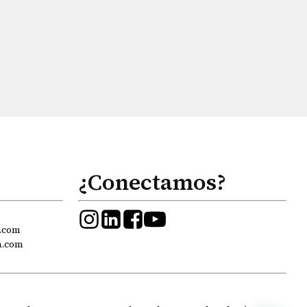
¿Conectamos?
.com
a.com
Hola
, bienvenido a
Psicólogos Princesa