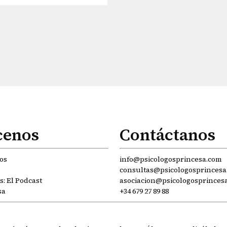
cenos
Contáctanos
os
info@psicologosprincesa.com
consultas@psicologosprincesa
: El Podcast
asociacion@psicologosprinces
sa
+34 679 27 89 88