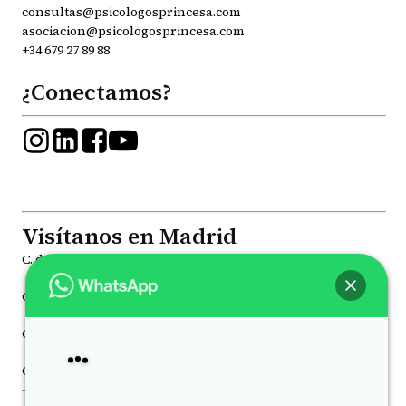
consultas@psicologosprincesa.com
asociacion@psicologosprincesa.com
+34 679 27 89 88
¿Conectamos?
Visítanos en Madrid
C. de la Princesa, 81, Moncloa - Aravaca, 28008
C. de Joaquín María López, 41, Chamberí, 28015
C. de Juan Álvarez Mendizábal, 78 Moncloa - Aravaca, 28008
Hola
, bienvenido a
Psicólogos Princesa
C. de Luchana, 21, Chamberí, 28010