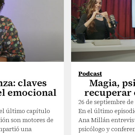
Podcast
nza: claves
Magia, psi
vel emocional
recuperar 
26 de septiembre de
el último capítulo
En el último episod
nción son motores de
Ana Millán entrevist
mpartió una
psicólogo y confere