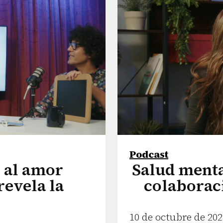
Podcast
 al amor
Salud mental
revela la
colaboraci
10 de octubre de 202