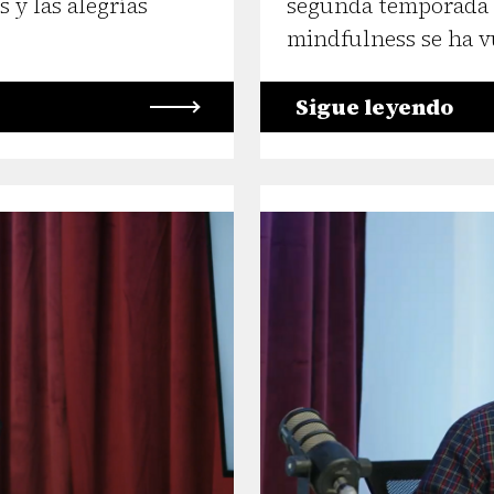
 y las alegrías
segunda temporada d
mindfulness se ha v
Sigue leyendo