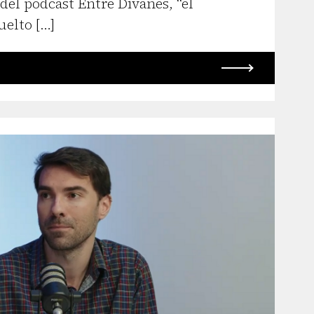
el podcast Entre Divanes, “el
uelto […]